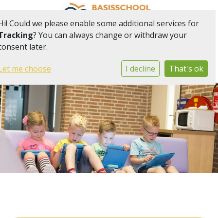
Hi! Could we please enable some additional services for
Tracking
? You can always change or withdraw your
consent later.
Onderdeel van onderwijsgemeenschap Het Web
Togg
Let me choose
I decline
That's ok