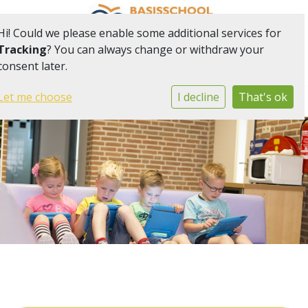
Hi! Could we please enable some additional services for
Tracking
? You can always change or withdraw your
consent later.
Onderdeel van onderwijsgemeenschap Het Web
Togg
Let me choose
I decline
That's ok