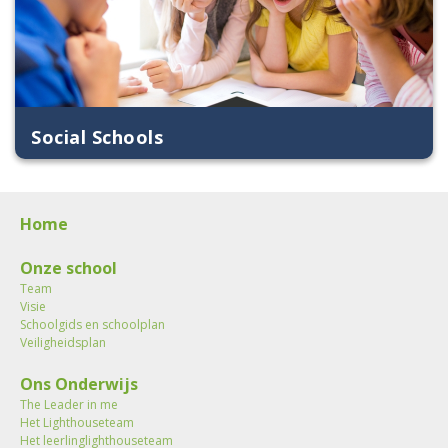
Social Schools
Home
Onze school
Team
Visie
Schoolgids en schoolplan
Veiligheidsplan
Ons Onderwijs
The Leader in me
Het Lighthouseteam
Het leerlinglighthouseteam