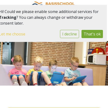
Hi! Could we please enable some additional services for
Tracking
? You can always change or withdraw your
consent later.
Onderdeel van onderwijsgemeenschap Het Web
Togg
Let me choose
I decline
That's ok