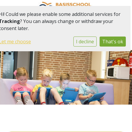
Hi! Could we please enable some additional services for
Tracking
? You can always change or withdraw your
consent later.
Onderdeel van onderwijsgemeenschap Het Web
Togg
Let me choose
I decline
That's ok