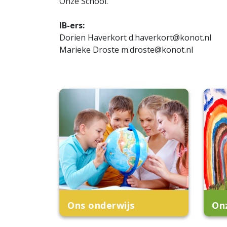
Onze School.
IB-ers:
Dorien Haverkort d.haverkort@konot.nl
Marieke Droste m.droste@konot.nl
Ons onderwijs
On