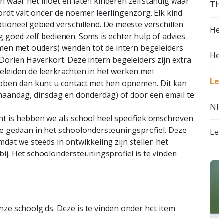
n waar het moet en laten kinderen zelfstandig waar
Th
ordt valt onder de noemer leerlingenzorg. Elk kind
tioneel gebied verschillend. De meeste verschillen
He
 goed zelf bedienen. Soms is echter hulp of advies
amen met ouders) wenden tot de intern begeleiders
He
Dorien Haverkort. Deze intern begeleiders zijn extra
geleiden de leerkrachten in het werken met
Le
ebben dan kunt u contact met hen opnemen. Dit kan
maandag, dinsdag en donderdag) of door een email te
NP
ht is hebben we als school heel specifiek omschreven
e gedaan in het schoolondersteuningsprofiel. Deze
Le
dat we steeds in ontwikkeling zijn stellen het
bij. Het schoolondersteuningsprofiel is te vinden
nze schoolgids. Deze is te vinden onder het item