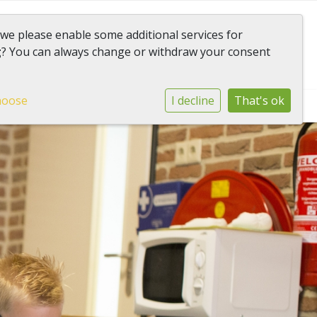
 we please enable some additional services for
Onderdeel van
g
? You can always change or withdraw your consent
gemeenschap Het Web
hoose
I decline
That's ok
AVG