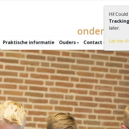
Hi! Could
Trackin
onderwijs
later.
Let me c
Praktische informatie
Ouders
Contact