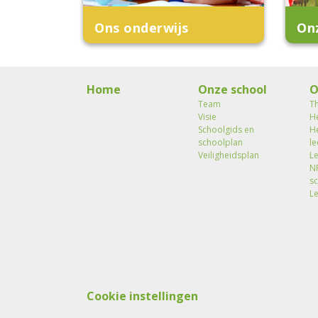
Ons onderwijs
On
Home
Onze school
O
Team
T
Visie
H
Schoolgids en
H
schoolplan
le
Veiligheidsplan
L
N
s
L
Cookie instellingen