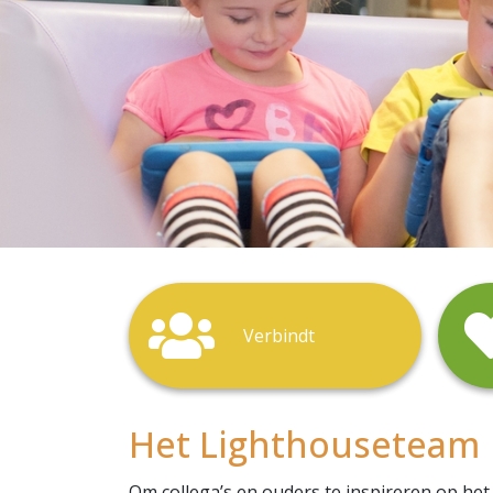
Verbindt
Het Lighthouseteam
Om collega’s en ouders te inspireren op he