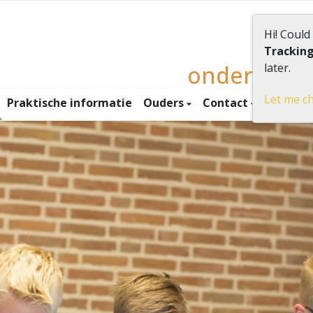
Hi! Could
Trackin
onderwijs
later.
Let me c
Praktische informatie
Ouders
Contact