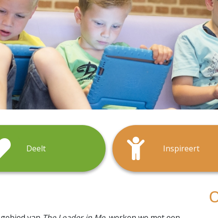
Deelt
Inspireert
O
t gebied van
The Leader in Me
werken we met een