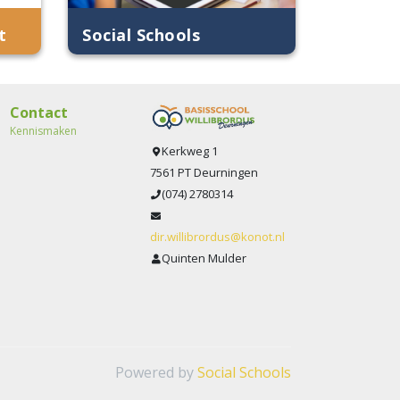
t
Social Schools
Contact
Kennismaken
Kerkweg 1
7561 PT Deurningen
(074) 2780314
dir.willibrordus@konot.nl
Quinten Mulder
Powered by
Social Schools