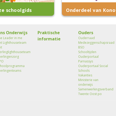
ze schoolgids
Onderdeel van Kono
ns Onderwijs
Praktische
Ouders
he Leader in me
Ouderraad
informatie
et Lighthouseteam
Medezeggenschapsraad
et
BSO
erlinglighthouseteam
Schooltijden
eerlingenzorg
Ouderportaal
PO
Parnassys
choolprogramma
Ouderportaal Social
eerlingenteams
Schools
Vakanties
Ministerie van
onderwijs
Samenwerkingsverband
Twente Oost po