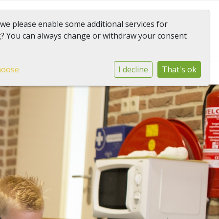
 we please enable some additional services for
Onderdeel van
g
? You can always change or withdraw your consent
gemeenschap Het Web
hoose
I decline
That's ok
AVG